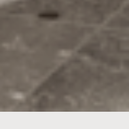
Bricmate 9 mm paksuista graniittikeramiikkaa käytetään
kylpyhuoneen lattioissa ja seinissä. Lisäksi materiaali