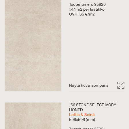
Tuotenumero 35920
1,44 m2 per laatikko
OVH 165 €/m2
Näytä kuva isompana
J66 STONE SELECT IVORY
HONED
Lattia & Seinä
598x598 (mm)