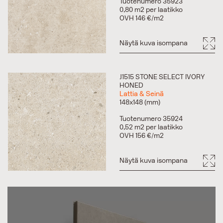
Tuotenumero 35923
0,80 m2 per laatikko
OVH 146 €/m2
Näytä kuva isompana
J1515 STONE SELECT IVORY
HONED
Lattia & Seinä
148x148 (mm)
Tuotenumero 35924
0,52 m2 per laatikko
OVH 156 €/m2
Näytä kuva isompana