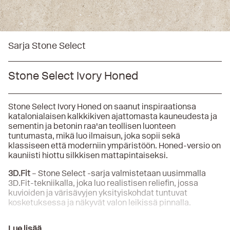
Sarja Stone Select
Stone Select Ivory Honed
Stone Select Ivory Honed on saanut inspiraationsa
katalonialaisen kalkkikiven ajattomasta kauneudesta ja
sementin ja betonin raa'an teollisen luonteen
tuntumasta, mikä luo ilmaisun, joka sopii sekä
klassiseen että moderniin ympäristöön. Honed-versio on
kauniisti hiottu silkkisen mattapintaiseksi.
3D.Fit
– Stone Select -sarja valmistetaan uusimmalla
3D.Fit-tekniikalla, joka luo realistisen reliefin, jossa
kuvioiden ja värisävyjen yksityiskohdat tuntuvat
kosketuksessa ja näkyvät valon leikissä pinnalla.
Graniittikeramiikka valmistetaan teollisesti luonnon
Lue lisää