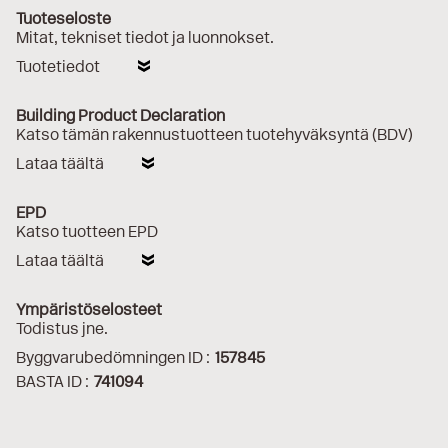
Tuoteseloste
Mitat, tekniset tiedot ja luonnokset.
Tuotetiedot
Building Product Declaration
Katso tämän rakennustuotteen tuotehyväksyntä (BDV)
Lataa täältä
EPD
Katso tuotteen EPD
Lataa täältä
Ympäristöselosteet
Todistus jne.
Byggvarubedömningen ID :
157845
BASTA ID :
741094