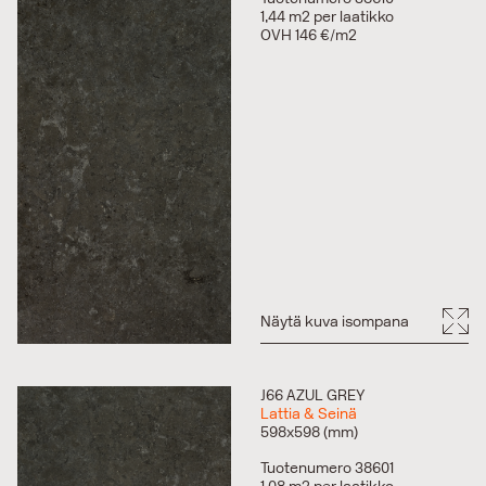
1,44 m2 per laatikko
OVH 146 €/m2
Näytä kuva isompana
J66 AZUL GREY
Lattia & Seinä
598x598 (mm)
Tuotenumero 38601