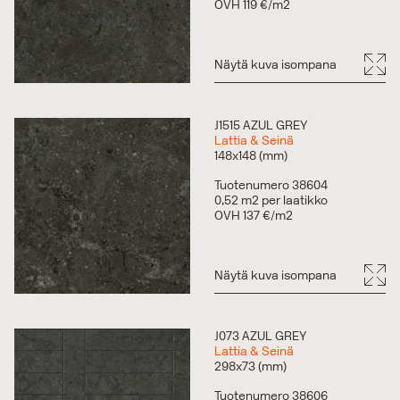
OVH 119 €/m2
Näytä kuva isompana
J1515 AZUL GREY
Lattia & Seinä
148x148 (mm)
Tuotenumero 38604
0,52 m2 per laatikko
OVH 137 €/m2
Näytä kuva isompana
J073 AZUL GREY
Lattia & Seinä
298x73 (mm)
Tuotenumero 38606