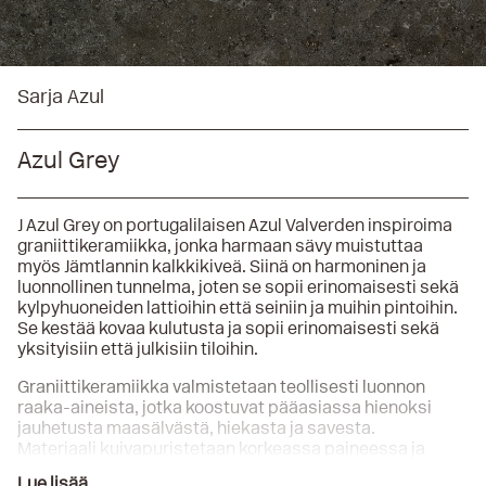
Sarja Azul
Azul Grey
J Azul Grey on portugalilaisen Azul Valverden inspiroima
graniittikeramiikka, jonka harmaan sävy muistuttaa
myös Jämtlannin kalkkikiveä. Siinä on harmoninen ja
luonnollinen tunnelma, joten se sopii erinomaisesti sekä
kylpyhuoneiden lattioihin että seiniin ja muihin pintoihin.
Se kestää kovaa kulutusta ja sopii erinomaisesti sekä
yksityisiin että julkisiin tiloihin.
Graniittikeramiikka valmistetaan teollisesti luonnon
raaka-aineista, jotka koostuvat pääasiassa hienoksi
jauhetusta maasälvästä, hiekasta ja savesta.
Materiaali kuivapuristetaan korkeassa paineessa ja
poltetaan sitten korkeissa lämpötiloissa. Tuloksena on
Lue lisää