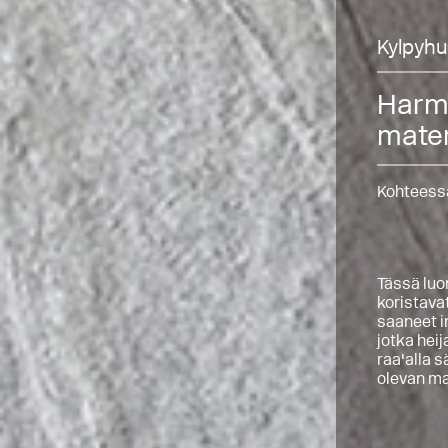
Kylpyhu
Harma
mater
Kohteessa
Tässä luo
koristavat
saaneet i
jotka hei
raa'alla 
olevan m