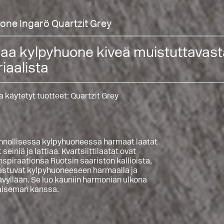
one Ingarö Quartzit Grey
a kylpyhuone kiveä muistuttavast
iaalista
 käytetyt tuotteet:
Quartzit Grey
nnollisessa kylpyhuoneessa harmaat laatat
 seiniä ja lattiaa. Kvartsiittilaatat ovat
nspiraationsa Ruotsin saariston kallioista,
jastuvat kylpyhuoneeseen harmaalla ja
sävyllään. Se luo kauniin harmonian ulkona
aiseman kanssa.