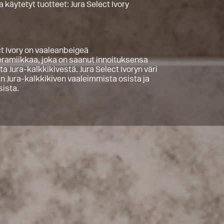
 käytetyt tuotteet:
Jura Select Ivory
ct Ivory on vaaleanbeigeä
keramiikkaa, joka on saanut innoituksensa
a Jura-kalkkikivestä. Jura Select Ivoryn väri
in Jura-kalkkikiven vaaleimmista osista ja
ista.