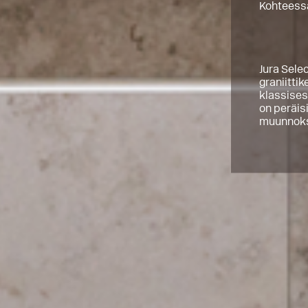
Kohteessa
Jura Sele
graniitti
klassisest
on peräis
muunnoks